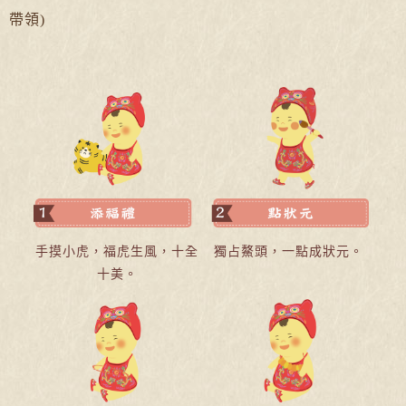
帶領)
手摸小虎，福虎生風，十全
獨占鰲頭，一點成狀元。
十美。