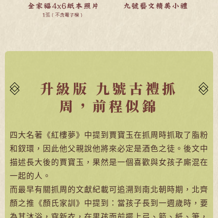
升級版 九號古禮抓
周，前程似錦
四大名著《紅樓夢》中提到賈寶玉在抓周時抓取了脂粉
和釵環，因此他父親說他將來必定是酒色之徒。後文中
描述長大後的賈寶玉，果然是一個喜歡與女孩子廝混在
一起的人。
而最早有關抓周的文獻紀載可追溯到南北朝時期，北齊
顏之推《顏氏家訓》中提到：當孩子長到一週歲時，要
為其沐浴，穿新衣，在男孩面前擺上弓、箭、紙、筆，