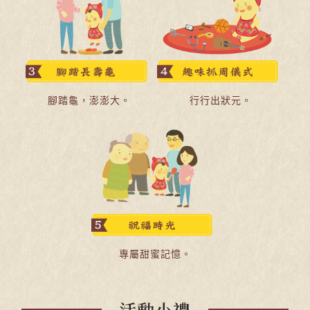
腳踏龜，澎澎大。
行行出狀元。
專屬甜蜜記憶。