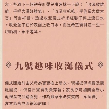
友，各取下一個餅在紅嬰兒嘴唇抹一下說：「收涎收離
離，乎哩大漢好脾氣」、「收涎收乾乾，乎你長大做大
官」等吉祥話，透過收涎儀式祈求紅嬰仔停止流口水
。收涎並不在於表面上收口水，而是希望寶貝這一生一
切順利，永不遲延。
九號趣味收涎儀式
儀式開始前由父母為寶寶換上新衣，現場提供虎帽及龍
鳳圍兜 ，供當日寶寶免費穿著；家長亦可加購全新小
虎禮盒或加購圍兜，作為娘家贈送寶寶的「頭尾禮」，
寓意為寶貝添福添壽喔！