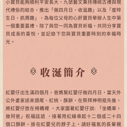
小寶貝能夠順利平安長大，九號藝文秉持傳統古禮與現
代禮俗的結合，推出「做四月日，收涎趣」以及「度晬
生日，抓周趣」，為每位父母的心肝寶貝舉辦人生中第
一個重要嘉禮，除了與您一同為寶貝祈福，共同分享寶
貝成長的喜悅，並記錄下您與寶貝重要時刻的幸福時
光。
收涎簡介
紅嬰仔出生滿四個月，爸媽幫紅嬰仔做四月日，當天外
公外婆家送來頭尾、紅桃、酥餅，在祭拜神明祖先後，
將紅嬰仔放在椅轎裡 ，大家圍著紅嬰仔說: 「坐轎車，
做阿爸」祝福話語 ，接著用紅線串起十二個或二十四
個口酥餅，掛在紅嬰兒的脖子上，請好福氣的長輩親