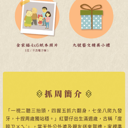
抓周簡介
「一視二聽三抬頭，四握五抓六翻身，七坐八爬九發
牙，十捏周歲獨站穩。」紅嬰仔出生滿週歲，古稱「度
晬ㄗㄨㄟˋ」，當天外公外婆及親友送來賀禮，家裡準