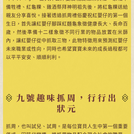
備牲禮、紅龜粿、雞酒祭拜神明祖先後，將紅龜粿送給
親友分享喜悅。接著透過抓周禮俗慶祝紅嬰仔的第一個
生日，首先讓紅嬰仔腳踩紅麵龜象徵健康長大、長命百
歲，然後準備十二樣象徵不同行業的物品放置在米篩
內，讓紅嬰仔從中抓取三物，此物特徵用來預測紅嬰仔
未來職業或性向，同時也希望寶寶未來的成長過程都可
以平平安安、順順利利。
九號趣味抓周，行行出
狀元
抓周，也叫試兒、試周。是每位寶貝人生中第一個重要