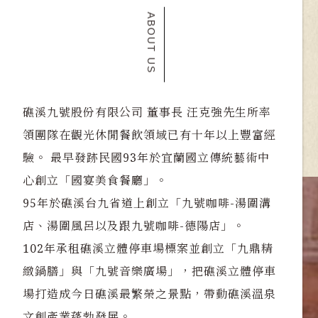
ABOUT US
礁溪九號股份有限公司 董事長 汪克強先生所率
領團隊在觀光休閒餐飲領域已有十年以上豐富經
驗。 最早發跡民國93年於宜蘭國立傳統藝術中
心創立「國宴美食餐廳」。
95年於礁溪台九省道上創立「九號咖啡-湯圍溝
店、湯圍風呂以及跟九號咖啡-德陽店」。
102年承租礁溪立體停車場標案並創立「九鼎精
緻鍋膳」與「九號音樂廣場」，把礁溪立體停車
場打造成今日礁溪最繁榮之景點，帶動礁溪溫泉
文創產業蓬勃發展。