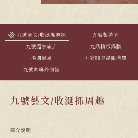
九號藝文/收涎抓週趣
九號製造所
九號溫泉旅店
九鼎精緻鍋膳
湯圍風呂
九號咖啡湯圍溝店
九號咖啡外澳館
九號藝文/收涎抓周趣
簡介說明